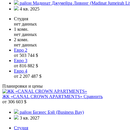
район Мадинат Джумейра Ливинг (Madinat Jumeirah Li
4 кв. 2025
Студия
нет данных
1 комн.
нет данных
2 комн.
нет данных
Евро 2
от 503 744 $
Евро 3
от 816 882 $
Евро 4
от 2 207 487 $
Планировки и цены
ЖК «CANAL CROWN APARTMENTS»
Сравнить
от 306 603 $
район Бизнес Бэй (Business Bay)
3 кв. 2027
Студия