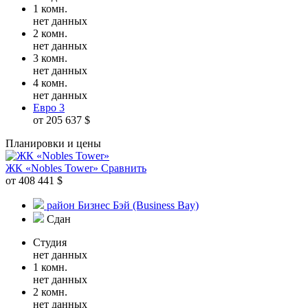
1 комн.
нет данных
2 комн.
нет данных
3 комн.
нет данных
4 комн.
нет данных
Евро 3
от 205 637 $
Планировки и цены
ЖК «Nobles Tower»
Сравнить
от 408 441 $
район Бизнес Бэй (Business Bay)
Сдан
Студия
нет данных
1 комн.
нет данных
2 комн.
нет данных