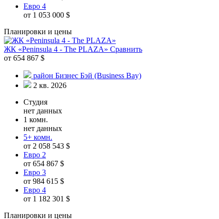
Евро 4
от 1 053 000 $
Планировки и цены
ЖК «Peninsula 4 - The PLAZA»
Сравнить
от 654 867 $
район Бизнес Бэй (Business Bay)
2 кв. 2026
Студия
нет данных
1 комн.
нет данных
5+ комн.
от 2 058 543 $
Евро 2
от 654 867 $
Евро 3
от 984 615 $
Евро 4
от 1 182 301 $
Планировки и цены