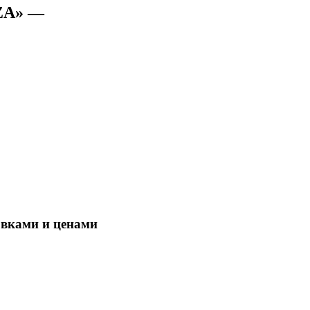
AZA» —
овками и ценами