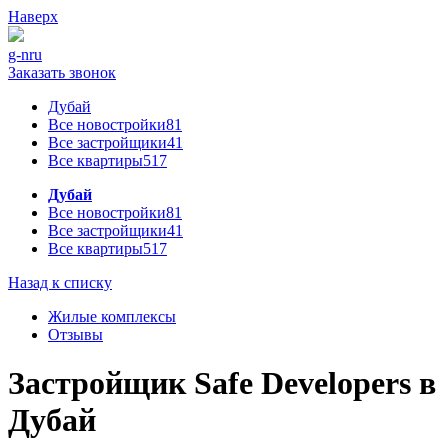
Наверх
g-n
ru
Заказать звонок
Дубай
Все новостройки
81
Все застройщики
41
Все квартиры
517
Дубай
Все новостройки
81
Все застройщики
41
Все квартиры
517
Назад к списку
Жилые комплексы
Отзывы
Застройщик Safe Developers в
Дубай