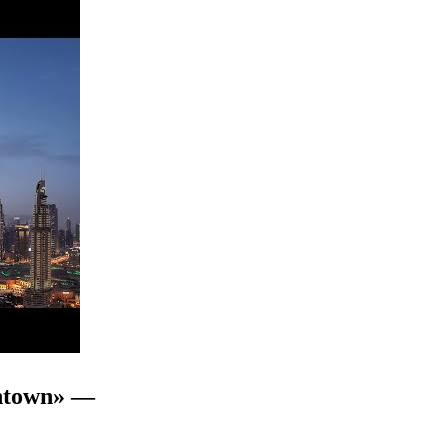
ntown» —